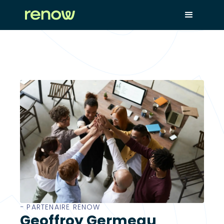
− PARTENAIRE RENOW
Geoffroy Germeau