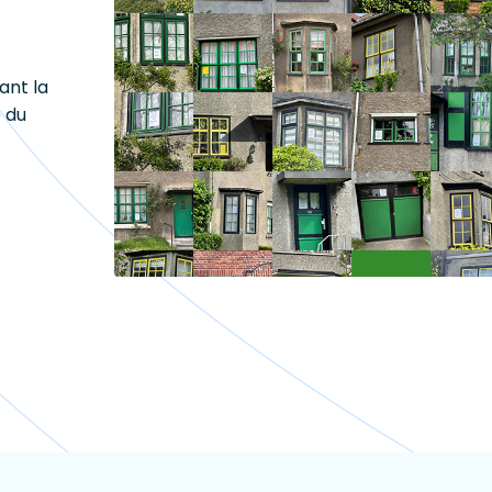
ant la
é du