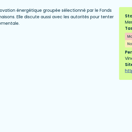
novation énergétique groupée sélectionné par le Fonds
Sta
ons. Elle discute aussi avec les autorités pour tenter
Me
nementale.
Tas
Ma
No
Per
Vin
Sit
htt