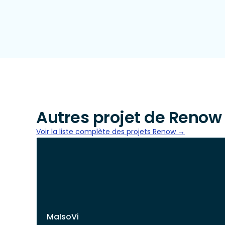
Autres projet de Renow
Voir la liste complète des projets Renow →
MaIsoVi