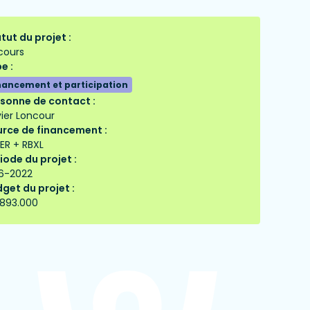
tut du projet :
cours
e :
nancement et participation
sonne de contact :
ier Loncour
rce de financement :
ER + RBXL
iode du projet :
6-2022
get du projet :
.893.000