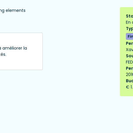
ding elements
Sta
En 
Typ
Fi
Per
à améliorer la
Xav
tés.
Sou
FED
Per
201
Bud
€ 1