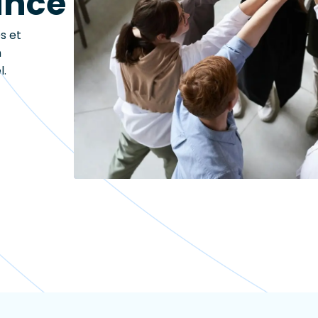
ance
s et
n
l.