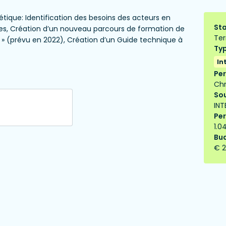
ique: Identification des besoins des acteurs en
Sta
s, Création d’un nouveau parcours de formation de
Te
 » (prévu en 2022), Création d’un Guide technique à
Typ
In
Per
Chr
Sou
INT
Per
1.0
Bud
€ 2