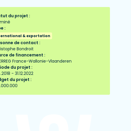
tut du projet :
rminé
e :
ternational & exportation
sonne de contact :
istophe Bondroit
rce de financement :
ERREG France-Wallonie-Vlaanderen
iode du projet :
4.2018 - 31.12.2022
get du projet :
.000.000