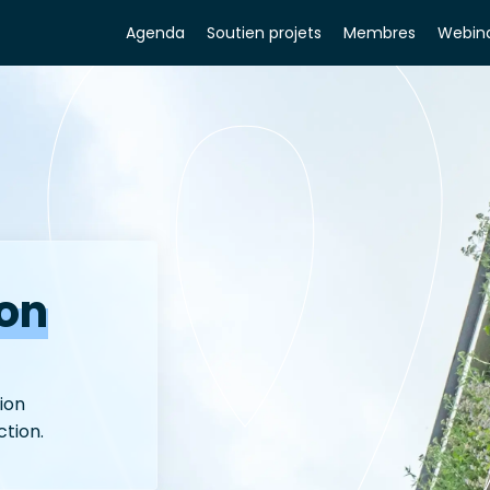
Agenda
Soutien projets
Membres
Webina
on
ion
ction.