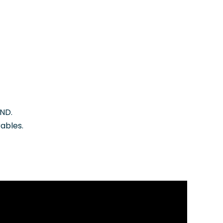
END.
ables.