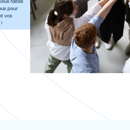
vous faites
ous pour
nt vos
 !